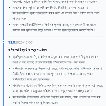
নির্ভুলভাবে তাদের কাঙ্ক্ষিত অ্যাপ খুঁজে পাবেন, এমনকি ভুল বানান ব্যবহার করলেও।
অ্যাপের বিবরণ পৃষ্ঠায় স্ক্রিনশট এবং ভিডিও প্রিভিউ যোগ করা হয়েছে, যা
ব্যবহারকারীদের অ্যাপ ডাউনলোড করার আগে সে সম্পর্কে আরও ভালো ধারণা পেতে
সাহায্য করবে।
অ্যাপ আপডেট নোটিফিকেশন সিস্টেম চালু করা হয়েছে, যা ব্যবহারকারীদের তাদের
ইনস্টল করা অ্যাপগুলির নতুন সংস্করণ সম্পর্কে স্বয়ংক্রিয়ভাবে অবহিত করবে।
1.1.0
2025-10-05
কর্মক্ষমতা উন্নতি ও নতুন সংযোজন
অ্যাপ্লিকেশনের সামগ্রিক কর্মক্ষমতা উন্নত করা হয়েছে এবং বেশ কিছু সাধারণ বাগ
সংশোধন করা হয়েছে, যা ব্যবহারকারীর অভিজ্ঞতাকে আরও মসৃণ করবে।
ডাউনলোড ম্যানেজারকে উন্নত করা হয়েছে; এখন ব্যবহারকারীরা ডাউনলোড প্রক্রিয়া
বিরতি দিতে এবং পরে যেকোনো সময় পুনরায় শুরু করতে পারবেন, যা বড় ফাইল
ডাউনলোডের জন্য খুবই সুবিধাজনক।
সামাজিক যোগাযোগ ক্যাটাগরিতে বেশ কিছু নতুন এবং জনপ্রিয় অ্যাপ যুক্ত করা হয়েছে,
যা ব্যবহারকারীদের বন্ধু এবং পরিবারের সাথে সংযুক্ত থাকতে সাহায্য করবে।
ব্যবহারকারীর ইন্টারফেসের ছোটখাটো উন্নতি করা হয়েছে, যেমন নেভিগেশন সহজ করা
এবং আইকনের দৃশ্যমানতা বৃদ্ধি করা হয়েছে।