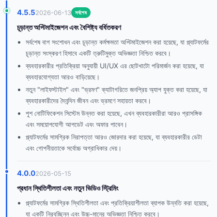
4.5.5
2026-06-13
সর্বশেষ
চূড়ান্ত অপ্টিমাইজেশন এবং বৈশিষ্ট্য বর্ধিতকরণ
সর্বশেষ বাগ সংশোধন এবং চূড়ান্ত কর্মক্ষমতা অপ্টিমাইজেশন করা হয়েছে, যা প্ল্যাটফর্মের
চূড়ান্ত সংস্করণ হিসাবে একটি ত্রুটিমুক্ত অভিজ্ঞতা নিশ্চিত করবে।
ব্যবহারকারীর প্রতিক্রিয়া অনুযায়ী UI/UX এর ছোটখাটো পরিমার্জন করা হয়েছে, যা
ব্যবহারযোগ্যতা আরও বাড়িয়েছে।
নতুন "লাইফস্টাইল" এবং "ভ্রমণ" ক্যাটাগরিতে জনপ্রিয় অ্যাপ যুক্ত করা হয়েছে, যা
ব্যবহারকারীদের দৈনন্দিন জীবন এবং ভ্রমণে সহায়তা করবে।
পুশ নোটিফিকেশন সিস্টেম উন্নত করা হয়েছে, এখন ব্যবহারকারীরা আরও প্রাসঙ্গিক
এবং সময়োপযোগী আপডেট এবং অফার পাবেন।
প্ল্যাটফর্মের সামগ্রিক নিরাপত্তা আরও জোরদার করা হয়েছে, যা ব্যবহারকারীর ডেটা
এবং গোপনীয়তাকে সর্বোচ্চ অগ্রাধিকার দেয়।
4.0.0
2026-05-15
প্রধান স্থিতিশীলতা এবং নতুন ভিডিও স্ট্রিমিং
প্ল্যাটফর্মের সামগ্রিক স্থিতিশীলতা এবং প্রতিক্রিয়াশীলতা ব্যাপক উন্নতি করা হয়েছে,
যা একটি নিরবচ্ছিন্ন এবং উচ্চ-মানের অভিজ্ঞতা নিশ্চিত করবে।