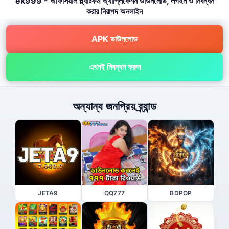
ek999 - অফিসিয়াল প্ল্যাটফর্ম অ্যাপ্লিকেশন ডাউনলোড, লগইন ও নিবন্ধন
করার নিরাপদ অনলাইন
APK ডাউনলোড
এখনই নিবন্ধন করুন
অন্যান্য জনপ্রিয় ব্র্যান্ড
JETA9
QQ777
BDPOP