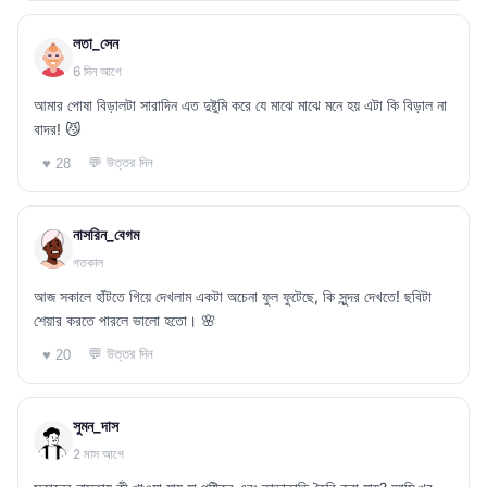
লতা_সেন
6 দিন আগে
আমার পোষা বিড়ালটা সারাদিন এত দুষ্টুমি করে যে মাঝে মাঝে মনে হয় এটা কি বিড়াল না
বাদর! 😼
💬 উত্তর দিন
♥ 28
নাসরিন_বেগম
গতকাল
আজ সকালে হাঁটতে গিয়ে দেখলাম একটা অচেনা ফুল ফুটেছে, কি সুন্দর দেখতে! ছবিটা
শেয়ার করতে পারলে ভালো হতো। 🌸
💬 উত্তর দিন
♥ 20
সুমন_দাস
2 মাস আগে