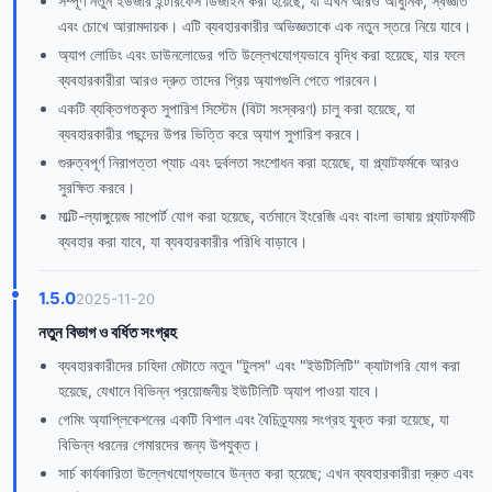
সম্পূর্ণ নতুন ইউজার ইন্টারফেস ডিজাইন করা হয়েছে, যা এখন আরও আধুনিক, স্বজ্ঞাত
এবং চোখে আরামদায়ক। এটি ব্যবহারকারীর অভিজ্ঞতাকে এক নতুন স্তরে নিয়ে যাবে।
অ্যাপ লোডিং এবং ডাউনলোডের গতি উল্লেখযোগ্যভাবে বৃদ্ধি করা হয়েছে, যার ফলে
ব্যবহারকারীরা আরও দ্রুত তাদের প্রিয় অ্যাপগুলি পেতে পারবেন।
একটি ব্যক্তিগতকৃত সুপারিশ সিস্টেম (বিটা সংস্করণ) চালু করা হয়েছে, যা
ব্যবহারকারীর পছন্দের উপর ভিত্তি করে অ্যাপ সুপারিশ করবে।
গুরুত্বপূর্ণ নিরাপত্তা প্যাচ এবং দুর্বলতা সংশোধন করা হয়েছে, যা প্ল্যাটফর্মকে আরও
সুরক্ষিত করবে।
মাল্টি-ল্যাঙ্গুয়েজ সাপোর্ট যোগ করা হয়েছে, বর্তমানে ইংরেজি এবং বাংলা ভাষায় প্ল্যাটফর্মটি
ব্যবহার করা যাবে, যা ব্যবহারকারীর পরিধি বাড়াবে।
1.5.0
2025-11-20
নতুন বিভাগ ও বর্ধিত সংগ্রহ
ব্যবহারকারীদের চাহিদা মেটাতে নতুন "টুলস" এবং "ইউটিলিটি" ক্যাটাগরি যোগ করা
হয়েছে, যেখানে বিভিন্ন প্রয়োজনীয় ইউটিলিটি অ্যাপ পাওয়া যাবে।
গেমিং অ্যাপ্লিকেশনের একটি বিশাল এবং বৈচিত্র্যময় সংগ্রহ যুক্ত করা হয়েছে, যা
বিভিন্ন ধরনের গেমারদের জন্য উপযুক্ত।
সার্চ কার্যকারিতা উল্লেখযোগ্যভাবে উন্নত করা হয়েছে; এখন ব্যবহারকারীরা দ্রুত এবং