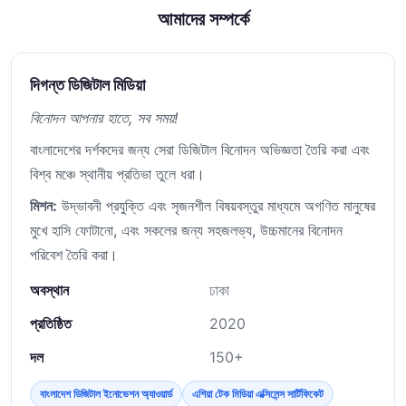
আমাদের সম্পর্কে
দিগন্ত ডিজিটাল মিডিয়া
বিনোদন আপনার হাতে, সব সময়!
বাংলাদেশের দর্শকদের জন্য সেরা ডিজিটাল বিনোদন অভিজ্ঞতা তৈরি করা এবং
বিশ্ব মঞ্চে স্থানীয় প্রতিভা তুলে ধরা।
মিশন:
উদ্ভাবনী প্রযুক্তি এবং সৃজনশীল বিষয়বস্তুর মাধ্যমে অগণিত মানুষের
মুখে হাসি ফোটানো, এবং সকলের জন্য সহজলভ্য, উচ্চমানের বিনোদন
পরিবেশ তৈরি করা।
অবস্থান
ঢাকা
প্রতিষ্ঠিত
2020
দল
150+
বাংলাদেশ ডিজিটাল ইনোভেশন অ্যাওয়ার্ড
এশিয়া টেক মিডিয়া এক্সিলেন্স সার্টিফিকেট