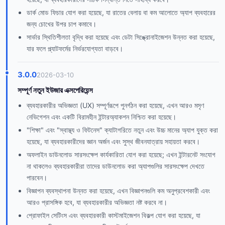
ডার্ক মোড ফিচার যোগ করা হয়েছে, যা রাতের বেলায় বা কম আলোতে অ্যাপ ব্যবহারের
জন্য চোখের উপর চাপ কমাবে।
সার্ভার স্থিতিশীলতা বৃদ্ধি করা হয়েছে এবং ডেটা সিঙ্ক্রোনাইজেশন উন্নত করা হয়েছে,
যার ফলে প্ল্যাটফর্মের নির্ভরযোগ্যতা বাড়বে।
3.0.0
2026-03-10
সম্পূর্ণ নতুন ইউজার এক্সপেরিয়েন্স
ব্যবহারকারীর অভিজ্ঞতা (UX) সম্পূর্ণরূপে পুনর্গঠন করা হয়েছে, এখন আরও মসৃণ
নেভিগেশন এবং একটি বিরামহীন ইন্টারঅ্যাকশন নিশ্চিত করা হয়েছে।
"শিক্ষা" এবং "স্বাস্থ্য ও ফিটনেস" ক্যাটাগরিতে নতুন এবং উচ্চ মানের অ্যাপ যুক্ত করা
হয়েছে, যা ব্যবহারকারীদের জ্ঞান অর্জন এবং সুস্থ জীবনযাত্রায় সহায়তা করবে।
অফলাইন ডাউনলোড সারসংক্ষেপ কার্যকারিতা যোগ করা হয়েছে; এখন ইন্টারনেট সংযোগ
না থাকলেও ব্যবহারকারীরা তাদের ডাউনলোড করা অ্যাপগুলির সারসংক্ষেপ দেখতে
পারবেন।
বিজ্ঞাপন ব্যবস্থাপনা উন্নত করা হয়েছে, এখন বিজ্ঞাপনগুলি কম অনুপ্রবেশকারী এবং
আরও প্রাসঙ্গিক হবে, যা ব্যবহারকারীর অভিজ্ঞতা নষ্ট করবে না।
প্রোফাইল সেটিংস এবং ব্যবহারকারী কাস্টমাইজেশন বিকল্প যোগ করা হয়েছে, যা