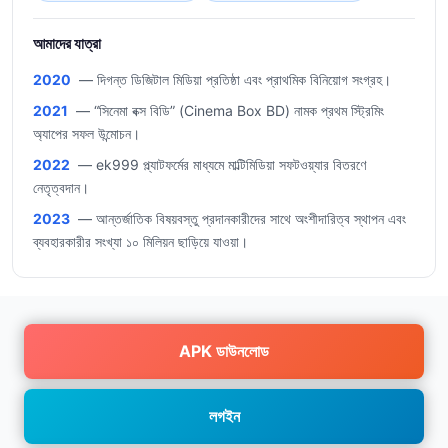
আমাদের যাত্রা
2020
— দিগন্ত ডিজিটাল মিডিয়া প্রতিষ্ঠা এবং প্রাথমিক বিনিয়োগ সংগ্রহ।
2021
— “সিনেমা বক্স বিডি” (Cinema Box BD) নামক প্রথম স্ট্রিমিং
অ্যাপের সফল উন্মোচন।
2022
— ek999 প্ল্যাটফর্মের মাধ্যমে মাল্টিমিডিয়া সফটওয়্যার বিতরণে
নেতৃত্বদান।
2023
— আন্তর্জাতিক বিষয়বস্তু প্রদানকারীদের সাথে অংশীদারিত্ব স্থাপন এবং
ব্যবহারকারীর সংখ্যা ১০ মিলিয়ন ছাড়িয়ে যাওয়া।
APK ডাউনলোড
লগইন