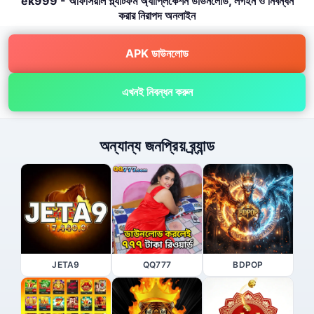
ek999 - অফিসিয়াল প্ল্যাটফর্ম অ্যাপ্লিকেশন ডাউনলোড, লগইন ও নিবন্ধন
করার নিরাপদ অনলাইন
APK ডাউনলোড
এখনই নিবন্ধন করুন
অন্যান্য জনপ্রিয় ব্র্যান্ড
JETA9
QQ777
BDPOP