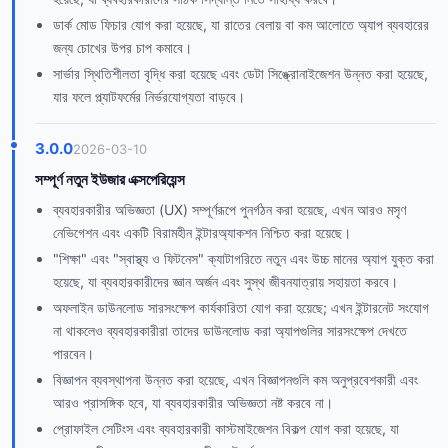
ডার্ক মোড ফিচার যোগ করা হয়েছে, যা রাতের বেলায় বা কম আলোতে অ্যাপ ব্যবহারের
জন্য চোখের উপর চাপ কমাবে।
সার্ভার স্থিতিশীলতা বৃদ্ধি করা হয়েছে এবং ডেটা সিঙ্ক্রোনাইজেশন উন্নত করা হয়েছে,
যার ফলে প্ল্যাটফর্মের নির্ভরযোগ্যতা বাড়বে।
3.0.0
2026-03-10
সম্পূর্ণ নতুন ইউজার এক্সপেরিয়েন্স
ব্যবহারকারীর অভিজ্ঞতা (UX) সম্পূর্ণরূপে পুনর্গঠন করা হয়েছে, এখন আরও মসৃণ
নেভিগেশন এবং একটি বিরামহীন ইন্টারঅ্যাকশন নিশ্চিত করা হয়েছে।
"শিক্ষা" এবং "স্বাস্থ্য ও ফিটনেস" ক্যাটাগরিতে নতুন এবং উচ্চ মানের অ্যাপ যুক্ত করা
হয়েছে, যা ব্যবহারকারীদের জ্ঞান অর্জন এবং সুস্থ জীবনযাত্রায় সহায়তা করবে।
অফলাইন ডাউনলোড সারসংক্ষেপ কার্যকারিতা যোগ করা হয়েছে; এখন ইন্টারনেট সংযোগ
না থাকলেও ব্যবহারকারীরা তাদের ডাউনলোড করা অ্যাপগুলির সারসংক্ষেপ দেখতে
পারবেন।
বিজ্ঞাপন ব্যবস্থাপনা উন্নত করা হয়েছে, এখন বিজ্ঞাপনগুলি কম অনুপ্রবেশকারী এবং
আরও প্রাসঙ্গিক হবে, যা ব্যবহারকারীর অভিজ্ঞতা নষ্ট করবে না।
প্রোফাইল সেটিংস এবং ব্যবহারকারী কাস্টমাইজেশন বিকল্প যোগ করা হয়েছে, যা