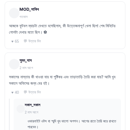
MOD_সাকিব
গতকাল
আজকে ফুটবল ম্যাচটা দেখতে বসেছিলাম, কী উত্তেজনাপূর্ণ খেলা ছিল! শেষ মিনিটের
গোলটা দেখার মতো ছিল। ⚽
💬 উত্তর দিন
♥ 65
সুমন_দাস
2 মাস আগে
সকালের নাস্তায় কী খাওয়া যায় যা পুষ্টিকর এবং তাড়াতাড়ি তৈরি করা যায়? আমি খুব
সকালে অফিসের জন্য বের হই।
💬 উত্তর দিন
♥ 40
সকাল_সকাল
2 মাস আগে
ওভারনাইট ওটস বা স্মুদি খুব ভালো অপশন। আগের রাতে তৈরি করে রাখতে
পারবেন।