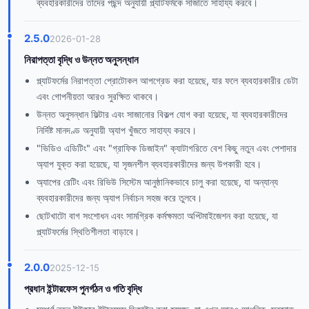
ব্যবহারকারীদের তাদের পছন্দ অনুযায়ী প্ল্যাটফর্মকে সাজাতে সাহায্য করবে।
2.5.0
2026-01-28
নিরাপত্তা বৃদ্ধি ও উন্নত অনুসন্ধান
প্ল্যাটফর্মের নিরাপত্তা প্রোটোকল আপগ্রেড করা হয়েছে, যার ফলে ব্যবহারকারীর ডেটা
এবং গোপনীয়তা আরও সুরক্ষিত থাকবে।
উন্নত অনুসন্ধান ফিল্টার এবং সাজানোর বিকল্প যোগ করা হয়েছে, যা ব্যবহারকারীদের
নির্দিষ্ট মানদণ্ড অনুযায়ী অ্যাপ খুঁজতে সাহায্য করবে।
"ভিডিও এডিটিং" এবং "গ্রাফিক ডিজাইন" ক্যাটাগরিতে বেশ কিছু নতুন এবং পেশাদার
অ্যাপ যুক্ত করা হয়েছে, যা সৃজনশীল ব্যবহারকারীদের জন্য উপকারী হবে।
অ্যাপের রেটিং এবং রিভিউ সিস্টেম আনুষ্ঠানিকভাবে চালু করা হয়েছে, যা অন্যান্য
ব্যবহারকারীদের জন্য অ্যাপ নির্বাচন সহজ করে তুলবে।
ছোটখাটো বাগ সংশোধন এবং সামগ্রিক কর্মক্ষমতা অপ্টিমাইজেশন করা হয়েছে, যা
প্ল্যাটফর্মের স্থিতিশীলতা বাড়াবে।
2.0.0
2025-12-15
প্রধান ইন্টারফেস পুনর্গঠন ও গতি বৃদ্ধি