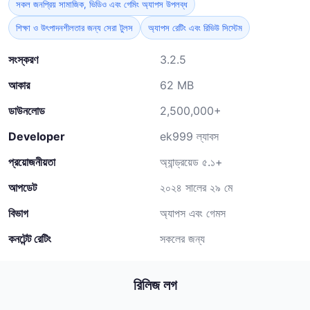
সকল জনপ্রিয় সামাজিক, ভিডিও এবং গেমিং অ্যাপস উপলব্ধ
শিক্ষা ও উৎপাদনশীলতার জন্য সেরা টুলস
অ্যাপস রেটিং এবং রিভিউ সিস্টেম
সংস্করণ
3.2.5
আকার
62 MB
ডাউনলোড
2,500,000+
Developer
ek999 ল্যাবস
প্রয়োজনীয়তা
অ্যান্ড্রয়েড ৫.১+
আপডেট
২০২৪ সালের ২৯ মে
বিভাগ
অ্যাপস এবং গেমস
কনটেন্ট রেটিং
সকলের জন্য
রিলিজ লগ