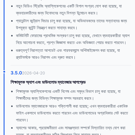
নতুন ভিডিও স্ট্রিমিং অ্যাপ্লিকেশনের একটি বিশাল সংগ্রহ যোগ করা হয়েছে, যা
ব্যবহারকারীদের জন্য বিনোদনের নতুন দিগন্ত উন্মোচন করবে।
প্যারেন্টাল কন্ট্রোল ফিচার চালু করা হয়েছে, যা অভিভাবকদের তাদের সন্তানদের জন্য
উপযুক্ত কন্টেন্ট নিয়ন্ত্রণ করতে সাহায্য করবে।
কমিউনিটি ফোরামের প্রাথমিক সংস্করণ চালু করা হয়েছে, যেখানে ব্যবহারকারীরা অ্যাপ
নিয়ে আলোচনা করতে, প্রশ্ন জিজ্ঞাসা করতে এবং অভিজ্ঞতা শেয়ার করতে পারবেন।
গুরুত্বপূর্ণ নিরাপত্তা আপডেট এবং পারফরম্যান্স অপ্টিমাইজেশন করা হয়েছে, যা
প্ল্যাটফর্মকে আরও নিরাপদ এবং দ্রুত করবে।
3.5.0
2026-04-20
শিক্ষামূলক অ্যাপ এবং ডাউনলোড ম্যানেজার আপগ্রেড
শিক্ষামূলক অ্যাপ্লিকেশনের একটি বিশেষ এবং সমৃদ্ধ বিভাগ চালু করা হয়েছে, যা
শিক্ষার্থীদের জন্য বিভিন্ন শিক্ষামূলক সম্পদ সরবরাহ করবে।
ডাউনলোড ম্যানেজারকে আরও শক্তিশালী করা হয়েছে; এখন ব্যবহারকারীরা একাধিক
ফাইল একসাথে ডাউনলোড করতে পারবেন এবং ডাউনলোডের অগ্রাধিকার সেট করতে
পারবেন।
অ্যাপের আকার, প্রয়োজনীয়তা এবং সামঞ্জস্যতা সম্পর্কে বিস্তারিত তথ্য যোগ করা
হয়েছে, যা ব্যবহারকারীদের সঠিক সিদ্ধান্ত নিতে সাহায্য করবে।