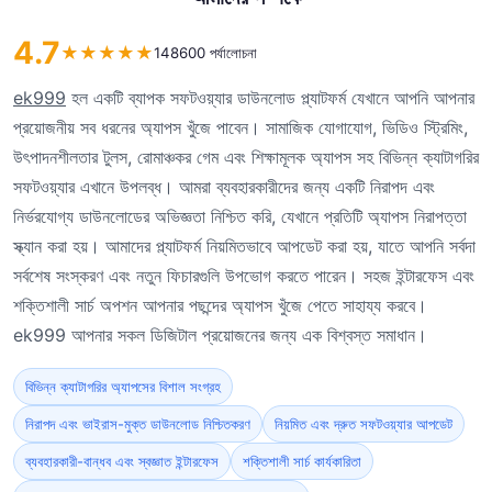
4.7
★
★
★
★
★
148600 পর্যালোচনা
ek999
হল একটি ব্যাপক সফটওয়্যার ডাউনলোড প্ল্যাটফর্ম যেখানে আপনি আপনার
প্রয়োজনীয় সব ধরনের অ্যাপস খুঁজে পাবেন। সামাজিক যোগাযোগ, ভিডিও স্ট্রিমিং,
উৎপাদনশীলতার টুলস, রোমাঞ্চকর গেম এবং শিক্ষামূলক অ্যাপস সহ বিভিন্ন ক্যাটাগরির
সফটওয়্যার এখানে উপলব্ধ। আমরা ব্যবহারকারীদের জন্য একটি নিরাপদ এবং
নির্ভরযোগ্য ডাউনলোডের অভিজ্ঞতা নিশ্চিত করি, যেখানে প্রতিটি অ্যাপস নিরাপত্তা
স্ক্যান করা হয়। আমাদের প্ল্যাটফর্ম নিয়মিতভাবে আপডেট করা হয়, যাতে আপনি সর্বদা
সর্বশেষ সংস্করণ এবং নতুন ফিচারগুলি উপভোগ করতে পারেন। সহজ ইন্টারফেস এবং
শক্তিশালী সার্চ অপশন আপনার পছন্দের অ্যাপস খুঁজে পেতে সাহায্য করবে।
ek999 আপনার সকল ডিজিটাল প্রয়োজনের জন্য এক বিশ্বস্ত সমাধান।
বিভিন্ন ক্যাটাগরির অ্যাপসের বিশাল সংগ্রহ
নিরাপদ এবং ভাইরাস-মুক্ত ডাউনলোড নিশ্চিতকরণ
নিয়মিত এবং দ্রুত সফটওয়্যার আপডেট
ব্যবহারকারী-বান্ধব এবং স্বজ্ঞাত ইন্টারফেস
শক্তিশালী সার্চ কার্যকারিতা