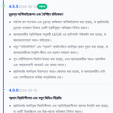
4.5.5
2026-06-13
সর্বশেষ
চূড়ান্ত অপ্টিমাইজেশন এবং বৈশিষ্ট্য বর্ধিতকরণ
সর্বশেষ বাগ সংশোধন এবং চূড়ান্ত কর্মক্ষমতা অপ্টিমাইজেশন করা হয়েছে, যা প্ল্যাটফর্মের
চূড়ান্ত সংস্করণ হিসাবে একটি ত্রুটিমুক্ত অভিজ্ঞতা নিশ্চিত করবে।
ব্যবহারকারীর প্রতিক্রিয়া অনুযায়ী UI/UX এর ছোটখাটো পরিমার্জন করা হয়েছে, যা
ব্যবহারযোগ্যতা আরও বাড়িয়েছে।
নতুন "লাইফস্টাইল" এবং "ভ্রমণ" ক্যাটাগরিতে জনপ্রিয় অ্যাপ যুক্ত করা হয়েছে, যা
ব্যবহারকারীদের দৈনন্দিন জীবন এবং ভ্রমণে সহায়তা করবে।
পুশ নোটিফিকেশন সিস্টেম উন্নত করা হয়েছে, এখন ব্যবহারকারীরা আরও প্রাসঙ্গিক
এবং সময়োপযোগী আপডেট এবং অফার পাবেন।
প্ল্যাটফর্মের সামগ্রিক নিরাপত্তা আরও জোরদার করা হয়েছে, যা ব্যবহারকারীর ডেটা
এবং গোপনীয়তাকে সর্বোচ্চ অগ্রাধিকার দেয়।
4.0.0
2026-05-15
প্রধান স্থিতিশীলতা এবং নতুন ভিডিও স্ট্রিমিং
প্ল্যাটফর্মের সামগ্রিক স্থিতিশীলতা এবং প্রতিক্রিয়াশীলতা ব্যাপক উন্নতি করা হয়েছে,
যা একটি নিরবচ্ছিন্ন এবং উচ্চ-মানের অভিজ্ঞতা নিশ্চিত করবে।