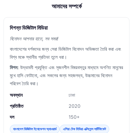
আমাদের সম্পর্কে
দিগন্ত ডিজিটাল মিডিয়া
বিনোদন আপনার হাতে, সব সময়!
বাংলাদেশের দর্শকদের জন্য সেরা ডিজিটাল বিনোদন অভিজ্ঞতা তৈরি করা এবং
বিশ্ব মঞ্চে স্থানীয় প্রতিভা তুলে ধরা।
মিশন:
উদ্ভাবনী প্রযুক্তি এবং সৃজনশীল বিষয়বস্তুর মাধ্যমে অগণিত মানুষের
মুখে হাসি ফোটানো, এবং সকলের জন্য সহজলভ্য, উচ্চমানের বিনোদন
পরিবেশ তৈরি করা।
অবস্থান
ঢাকা
প্রতিষ্ঠিত
2020
দল
150+
বাংলাদেশ ডিজিটাল ইনোভেশন অ্যাওয়ার্ড
এশিয়া টেক মিডিয়া এক্সিলেন্স সার্টিফিকেট