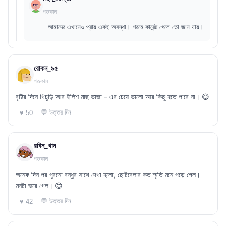
গতকাল
আমাদের এখানেও প্রায় একই অবস্থা। গরমে কারেন্ট গেলে তো জান যায়।
রোকন_৯৫
গতকাল
বৃষ্টির দিনে খিচুড়ি আর ইলিশ মাছ ভাজা – এর চেয়ে ভালো আর কিছু হতে পারে না। 😋
💬 উত্তর দিন
♥ 50
রবিন_খান
গতকাল
অনেক দিন পর পুরনো বন্ধুর সাথে দেখা হলো, ছোটবেলার কত স্মৃতি মনে পড়ে গেল।
মনটা ভরে গেল। 😊
💬 উত্তর দিন
♥ 42