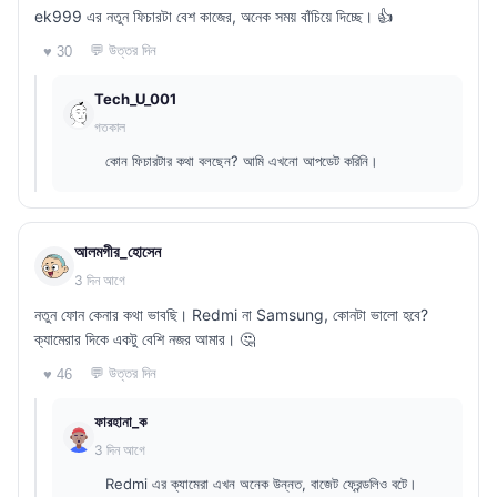
ek999 এর নতুন ফিচারটা বেশ কাজের, অনেক সময় বাঁচিয়ে দিচ্ছে। 👍
💬 উত্তর দিন
♥ 30
Tech_U_001
গতকাল
কোন ফিচারটার কথা বলছেন? আমি এখনো আপডেট করিনি।
আলমগীর_হোসেন
3 দিন আগে
নতুন ফোন কেনার কথা ভাবছি। Redmi না Samsung, কোনটা ভালো হবে?
ক্যামেরার দিকে একটু বেশি নজর আমার। 🤔
💬 উত্তর দিন
♥ 46
ফারহানা_ক
3 দিন আগে
Redmi এর ক্যামেরা এখন অনেক উন্নত, বাজেট ফ্রেন্ডলিও বটে।