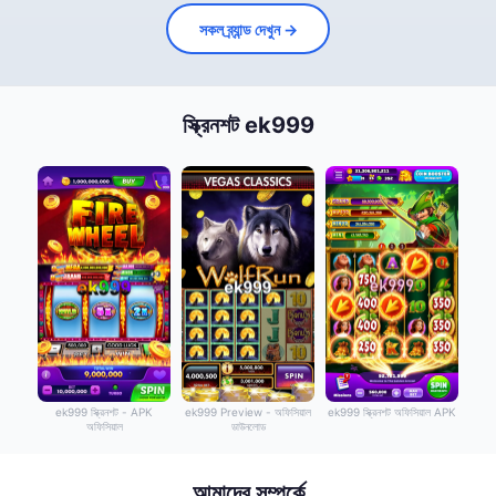
সকল ব্র্যান্ড দেখুন →
স্ক্রিনশট ek999
ek999 স্ক্রিনশট - APK
ek999 Preview - অফিসিয়াল
ek999 স্ক্রিনশট অফিসিয়াল APK
অফিসিয়াল
ডাউনলোড
আমাদের সম্পর্কে