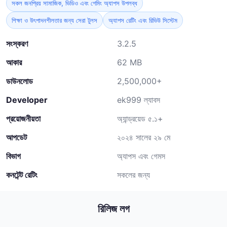
সকল জনপ্রিয় সামাজিক, ভিডিও এবং গেমিং অ্যাপস উপলব্ধ
শিক্ষা ও উৎপাদনশীলতার জন্য সেরা টুলস
অ্যাপস রেটিং এবং রিভিউ সিস্টেম
সংস্করণ
3.2.5
আকার
62 MB
ডাউনলোড
2,500,000+
Developer
ek999 ল্যাবস
প্রয়োজনীয়তা
অ্যান্ড্রয়েড ৫.১+
আপডেট
২০২৪ সালের ২৯ মে
বিভাগ
অ্যাপস এবং গেমস
কনটেন্ট রেটিং
সকলের জন্য
রিলিজ লগ