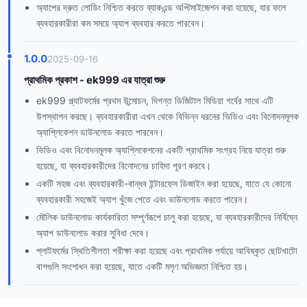
অ্যাপের দ্রুত লোডিং নিশ্চিত করতে ব্যাকএন্ড অপ্টিমাইজেশন করা হয়েছে, যার ফলে
ব্যবহারকারীরা কম সময়ে অ্যাপ ব্যবহার করতে পারবেন।
1.0.0
2025-09-16
প্রাথমিক প্রকাশ - ek999 এর যাত্রা শুরু
ek999 প্ল্যাটফর্মের প্রথম উন্মোচন, দিগন্ত ডিজিটাল মিডিয়া গর্বের সাথে এটি
উপস্থাপন করছে। ব্যবহারকারীরা এখন থেকে বিভিন্ন ধরনের ভিডিও এবং বিনোদনমূলক
অ্যাপ্লিকেশন ডাউনলোড করতে পারবেন।
ভিডিও এবং বিনোদনমূলক অ্যাপ্লিকেশনের একটি প্রাথমিক সংগ্রহ নিয়ে যাত্রা শুরু
হয়েছে, যা ব্যবহারকারীদের বিনোদনের চাহিদা পূরণ করবে।
একটি সহজ এবং ব্যবহারকারী-বান্ধব ইন্টারফেস ডিজাইন করা হয়েছে, যাতে যে কোনো
ব্যবহারকারী সহজেই অ্যাপ খুঁজে পেতে এবং ডাউনলোড করতে পারেন।
মৌলিক ডাউনলোড কার্যকারিতা সম্পূর্ণরূপে চালু করা হয়েছে, যা ব্যবহারকারীদের নির্বিঘ্নে
অ্যাপ ডাউনলোড করার সুবিধা দেবে।
প্লাটফর্মের স্থিতিশীলতা পরীক্ষা করা হয়েছে এবং প্রাথমিক পর্যায়ে আবিষ্কৃত ছোটখাটো
বাগগুলি সংশোধন করা হয়েছে, যাতে একটি মসৃণ অভিজ্ঞতা নিশ্চিত হয়।