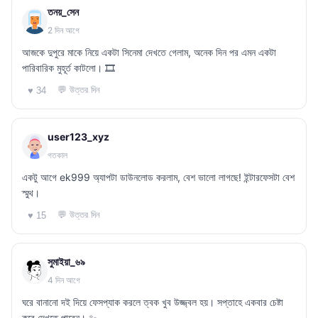
তনয়_সেন
2 দিন আগে
আজকে দুপুরে মাকে নিয়ে একটা সিনেমা দেখতে গেলাম, অনেক দিন পর এমন একটা
পারিবারিক মুহূর্ত কাটলো। 🎞️
💬 উত্তর দিন
♥ 34
user123_xyz
গতকাল
একটু আগে ek999 অ্যাপটা ডাউনলোড করলাম, বেশ ভালো লাগছে! ইন্টারফেসটা বেশ
স্মুথ।
💬 উত্তর দিন
♥ 15
সুমাইয়া_৬৯
4 দিন আগে
ঘরে বানানো দই দিয়ে ফেসপ্যাক করলে ত্বক খুব উজ্জ্বল হয়। সপ্তাহে একবার চেষ্টা
করে দেখতে পারেন। ✨