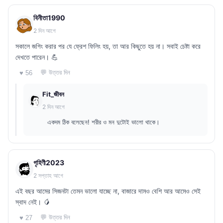
বিনীতা1990
2 দিন আগে
সকালে জগিং করার পর যে ফ্রেশ ফিলিং হয়, তা আর কিছুতে হয় না। সবাই চেষ্টা করে
দেখতে পারেন। 💪
💬 উত্তর দিন
♥ 56
Fit_জীবন
2 দিন আগে
একদম ঠিক বলেছেন! শরীর ও মন দুটোই ভালো থাকে।
গৃহিণী2023
2 সপ্তাহ আগে
এই বছর আমের সিজনটা তেমন ভালো যাচ্ছে না, বাজারে দামও বেশি আর আমেও সেই
স্বাদ নেই। 🥭
💬 উত্তর দিন
♥ 27