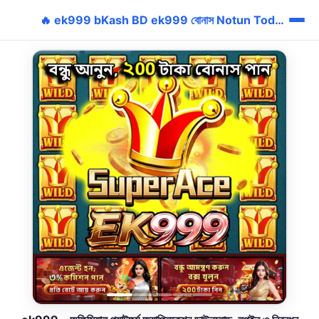
🔥 ek999 bKash BD ek999 বোনাস Notun Today