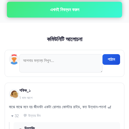
এখনই নিবন্ধন করুন
কমিউনিটি আলোচনা
পাঠান
শফিক_১
1 মাস আগে
মাঝে মাঝে মনে হয় জীবনটা একটা রোলার কোস্টার রাইড, কত উত্থান-পতন! 🎢
💬 উত্তর দিন
♥ 32
চিন্তাবিদ