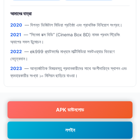
আমাদের যাত্রা
2020
— দিগন্ত ডিজিটাল মিডিয়া প্রতিষ্ঠা এবং প্রাথমিক বিনিয়োগ সংগ্রহ।
2021
— “সিনেমা বক্স বিডি” (Cinema Box BD) নামক প্রথম স্ট্রিমিং
অ্যাপের সফল উন্মোচন।
2022
— ek999 প্ল্যাটফর্মের মাধ্যমে মাল্টিমিডিয়া সফটওয়্যার বিতরণে
নেতৃত্বদান।
2023
— আন্তর্জাতিক বিষয়বস্তু প্রদানকারীদের সাথে অংশীদারিত্ব স্থাপন এবং
ব্যবহারকারীর সংখ্যা ১০ মিলিয়ন ছাড়িয়ে যাওয়া।
APK ডাউনলোড
লগইন