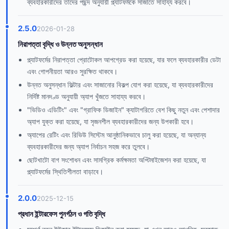
ব্যবহারকারীদের তাদের পছন্দ অনুযায়ী প্ল্যাটফর্মকে সাজাতে সাহায্য করবে।
2.5.0
2026-01-28
নিরাপত্তা বৃদ্ধি ও উন্নত অনুসন্ধান
প্ল্যাটফর্মের নিরাপত্তা প্রোটোকল আপগ্রেড করা হয়েছে, যার ফলে ব্যবহারকারীর ডেটা
এবং গোপনীয়তা আরও সুরক্ষিত থাকবে।
উন্নত অনুসন্ধান ফিল্টার এবং সাজানোর বিকল্প যোগ করা হয়েছে, যা ব্যবহারকারীদের
নির্দিষ্ট মানদণ্ড অনুযায়ী অ্যাপ খুঁজতে সাহায্য করবে।
"ভিডিও এডিটিং" এবং "গ্রাফিক ডিজাইন" ক্যাটাগরিতে বেশ কিছু নতুন এবং পেশাদার
অ্যাপ যুক্ত করা হয়েছে, যা সৃজনশীল ব্যবহারকারীদের জন্য উপকারী হবে।
অ্যাপের রেটিং এবং রিভিউ সিস্টেম আনুষ্ঠানিকভাবে চালু করা হয়েছে, যা অন্যান্য
ব্যবহারকারীদের জন্য অ্যাপ নির্বাচন সহজ করে তুলবে।
ছোটখাটো বাগ সংশোধন এবং সামগ্রিক কর্মক্ষমতা অপ্টিমাইজেশন করা হয়েছে, যা
প্ল্যাটফর্মের স্থিতিশীলতা বাড়াবে।
2.0.0
2025-12-15
প্রধান ইন্টারফেস পুনর্গঠন ও গতি বৃদ্ধি