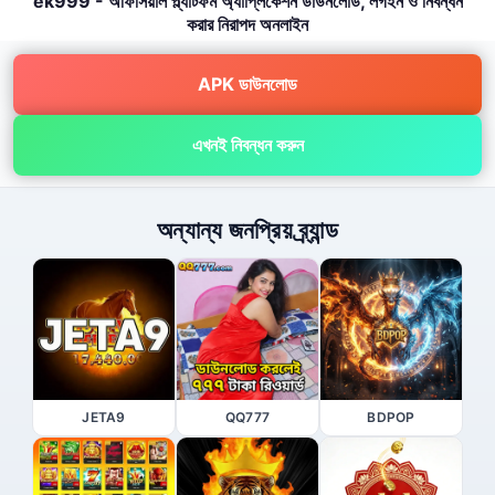
ek999 - অফিসিয়াল প্ল্যাটফর্ম অ্যাপ্লিকেশন ডাউনলোড, লগইন ও নিবন্ধন
করার নিরাপদ অনলাইন
APK ডাউনলোড
এখনই নিবন্ধন করুন
অন্যান্য জনপ্রিয় ব্র্যান্ড
JETA9
QQ777
BDPOP