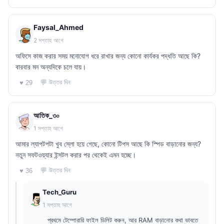
Faysal_Ahmed
2 সপ্তাহ আগে
অফিসে কাজ করার সময় মনোযোগ ধরে রাখার জন্য কোনো কার্যকর পদ্ধতি আছে কি?
বারবার মন অন্যদিকে চলে যায়।
💬 উত্তর দিন
♥ 29
আতিক_৩০
1 সপ্তাহ আগে
আমার ল্যাপটপটা খুব স্লো হয়ে গেছে, কোনো টিপস আছে কি স্পিড বাড়ানোর জন্য?
নতুন সফটওয়্যার ইন্সটল করার পর থেকেই এমন হচ্ছে।
💬 উত্তর দিন
♥ 36
Tech_Guru
1 সপ্তাহ আগে
প্রথমে টেম্পোরারি ফাইল ডিলিট করুন, আর RAM বাড়ানোর কথা ভাবতে