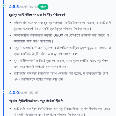
4.5.5
2026-06-13
সর্বশেষ
চূড়ান্ত অপ্টিমাইজেশন এবং বৈশিষ্ট্য বর্ধিতকরণ
সর্বশেষ বাগ সংশোধন এবং চূড়ান্ত কর্মক্ষমতা অপ্টিমাইজেশন করা হয়েছে, যা প্ল্যাটফর্মের
চূড়ান্ত সংস্করণ হিসাবে একটি ত্রুটিমুক্ত অভিজ্ঞতা নিশ্চিত করবে।
ব্যবহারকারীর প্রতিক্রিয়া অনুযায়ী UI/UX এর ছোটখাটো পরিমার্জন করা হয়েছে, যা
ব্যবহারযোগ্যতা আরও বাড়িয়েছে।
নতুন "লাইফস্টাইল" এবং "ভ্রমণ" ক্যাটাগরিতে জনপ্রিয় অ্যাপ যুক্ত করা হয়েছে, যা
ব্যবহারকারীদের দৈনন্দিন জীবন এবং ভ্রমণে সহায়তা করবে।
পুশ নোটিফিকেশন সিস্টেম উন্নত করা হয়েছে, এখন ব্যবহারকারীরা আরও প্রাসঙ্গিক
এবং সময়োপযোগী আপডেট এবং অফার পাবেন।
প্ল্যাটফর্মের সামগ্রিক নিরাপত্তা আরও জোরদার করা হয়েছে, যা ব্যবহারকারীর ডেটা
এবং গোপনীয়তাকে সর্বোচ্চ অগ্রাধিকার দেয়।
4.0.0
2026-05-15
প্রধান স্থিতিশীলতা এবং নতুন ভিডিও স্ট্রিমিং
প্ল্যাটফর্মের সামগ্রিক স্থিতিশীলতা এবং প্রতিক্রিয়াশীলতা ব্যাপক উন্নতি করা হয়েছে,
যা একটি নিরবচ্ছিন্ন এবং উচ্চ-মানের অভিজ্ঞতা নিশ্চিত করবে।