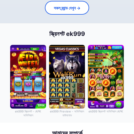
সকল ব্র্যান্ড দেখুন →
স্ক্রিনশট ek999
ek999 স্ক্রিনশট - APK
ek999 Preview - অফিসিয়াল
ek999 স্ক্রিনশট অফিসিয়াল APK
অফিসিয়াল
ডাউনলোড
আমাদের সম্পর্কে