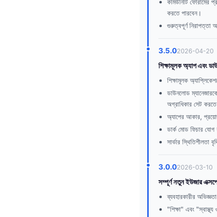
কমিউনিটি ফোরামের প্র
করতে পারবেন।
গুরুত্বপূর্ণ নিরাপত্ত
3.5.0
2026-04-20
শিক্ষামূলক অ্যাপ এবং ড
শিক্ষামূলক অ্যাপ্লিকে
ডাউনলোড ম্যানেজারক
অগ্রাধিকার সেট করত
অ্যাপের আকার, প্রয়োজ
ডার্ক মোড ফিচার যোগ 
সার্ভার স্থিতিশীলতা বৃ
3.0.0
2026-03-10
সম্পূর্ণ নতুন ইউজার এক্সপের
ব্যবহারকারীর অভিজ্ঞতা
"শিক্ষা" এবং "স্বাস্থ্