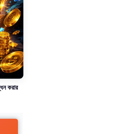
্ধন করার