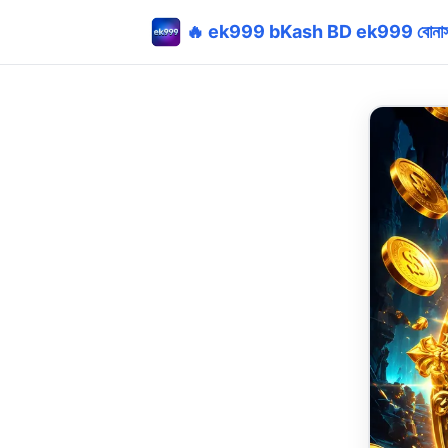
🔥 ek999 bKash BD ek999 বোনা