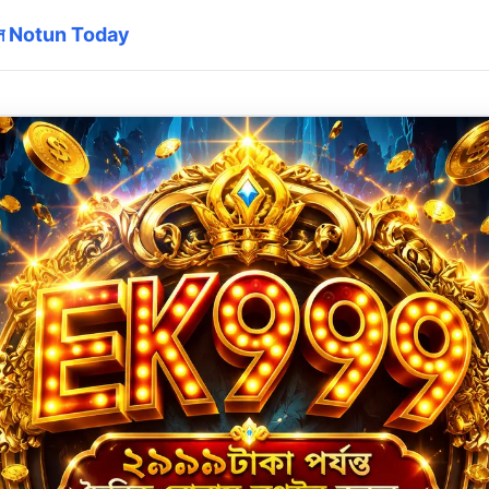
স Notun Today