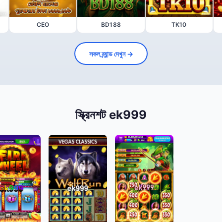
CEO
BD188
TK10
সকল ব্র্যান্ড দেখুন →
স্ক্রিনশট ek999