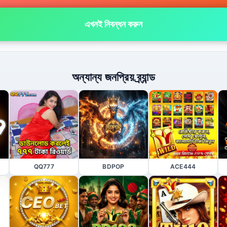
এখনই নিবন্ধন করুন
অন্যান্য জনপ্রিয় ব্র্যান্ড
QQ777
BDPOP
ACE444