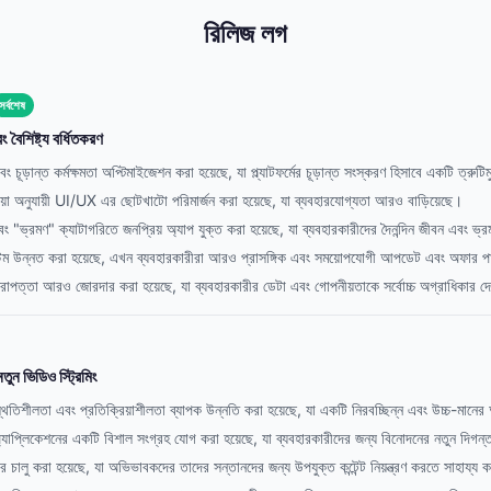
রিলিজ লগ
সর্বশেষ
 বৈশিষ্ট্য বর্ধিতকরণ
 চূড়ান্ত কর্মক্ষমতা অপ্টিমাইজেশন করা হয়েছে, যা প্ল্যাটফর্মের চূড়ান্ত সংস্করণ হিসাবে একটি ত্রুট
রিয়া অনুযায়ী UI/UX এর ছোটখাটো পরিমার্জন করা হয়েছে, যা ব্যবহারযোগ্যতা আরও বাড়িয়েছে।
 "ভ্রমণ" ক্যাটাগরিতে জনপ্রিয় অ্যাপ যুক্ত করা হয়েছে, যা ব্যবহারকারীদের দৈনন্দিন জীবন এবং ভ্
টেম উন্নত করা হয়েছে, এখন ব্যবহারকারীরা আরও প্রাসঙ্গিক এবং সময়োপযোগী আপডেট এবং অফার 
ক নিরাপত্তা আরও জোরদার করা হয়েছে, যা ব্যবহারকারীর ডেটা এবং গোপনীয়তাকে সর্বোচ্চ অগ্রাধিকার দ
তুন ভিডিও স্ট্রিমিং
ক স্থিতিশীলতা এবং প্রতিক্রিয়াশীলতা ব্যাপক উন্নতি করা হয়েছে, যা একটি নিরবচ্ছিন্ন এবং উচ্চ-মানের
 অ্যাপ্লিকেশনের একটি বিশাল সংগ্রহ যোগ করা হয়েছে, যা ব্যবহারকারীদের জন্য বিনোদনের নতুন দিগন
িচার চালু করা হয়েছে, যা অভিভাবকদের তাদের সন্তানদের জন্য উপযুক্ত কন্টেন্ট নিয়ন্ত্রণ করতে সাহায্য