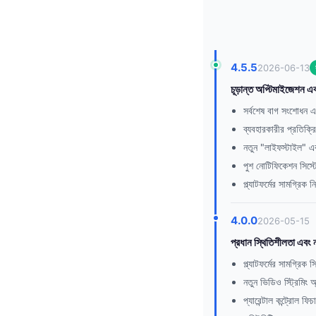
4.5.5
2026-06-13
চূড়ান্ত অপ্টিমাইজেশন এবং
সর্বশেষ বাগ সংশোধন এবং
ব্যবহারকারীর প্রতিক্
নতুন "লাইফস্টাইল" এবং
পুশ নোটিফিকেশন সিস্
প্ল্যাটফর্মের সামগ্রি
4.0.0
2026-05-15
প্রধান স্থিতিশীলতা এবং ন
প্ল্যাটফর্মের সামগ্রি
নতুন ভিডিও স্ট্রিমিং
প্যারেন্টাল কন্ট্রোল ফ