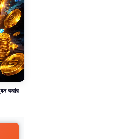
্ধন করার