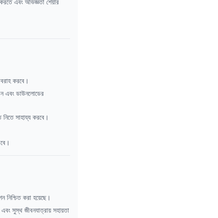
 করতে এবং অভিজ্ঞতা শেয়ার
 সরবরাহ করবে।
বেন এবং ডাউনলোডের
্ত নিতে সাহায্য করবে।
ড়বে।
শন নিশ্চিত করা হয়েছে।
 এবং সুস্থ জীবনযাত্রায় সহায়তা