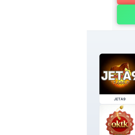
JETA9