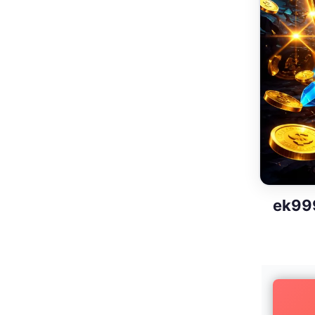
ek999 -