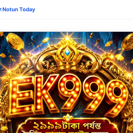
স Notun Today