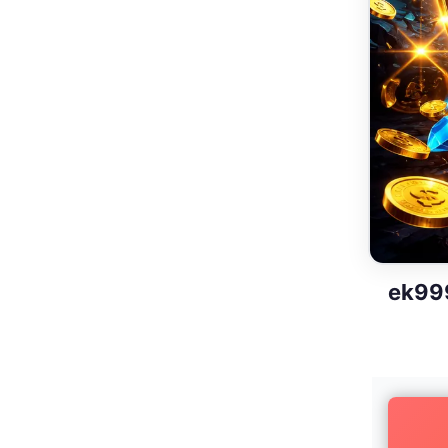
ek999 -