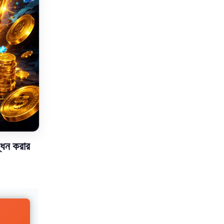
্ধন করার