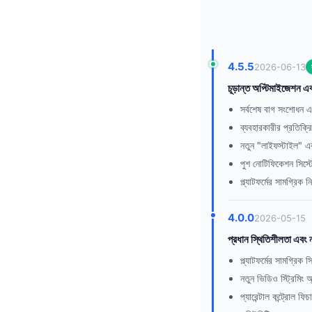
4.5.5
2026-06-13
চূড়ান্ত অপ্টিমাইজেশন এবং
সর্বশেষ বাগ সংশোধন এবং
ব্যবহারকারীর প্রতিক্
নতুন "লাইফস্টাইল" এবং
পুশ নোটিফিকেশন সিস্
প্ল্যাটফর্মের সামগ্রি
4.0.0
2026-05-15
প্রধান স্থিতিশীলতা এবং ন
প্ল্যাটফর্মের সামগ্রি
নতুন ভিডিও স্ট্রিমিং
প্যারেন্টাল কন্ট্রোল ফ