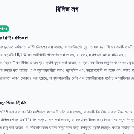
রিলিজ লগ
সর্বশেষ
 বৈশিষ্ট্য বর্ধিতকরণ
 চূড়ান্ত কর্মক্ষমতা অপ্টিমাইজেশন করা হয়েছে, যা প্ল্যাটফর্মের চূড়ান্ত সংস্করণ হিসাবে একটি ত্রুট
রিয়া অনুযায়ী UI/UX এর ছোটখাটো পরিমার্জন করা হয়েছে, যা ব্যবহারযোগ্যতা আরও বাড়িয়েছে।
 "ভ্রমণ" ক্যাটাগরিতে জনপ্রিয় অ্যাপ যুক্ত করা হয়েছে, যা ব্যবহারকারীদের দৈনন্দিন জীবন এবং ভ্
টেম উন্নত করা হয়েছে, এখন ব্যবহারকারীরা আরও প্রাসঙ্গিক এবং সময়োপযোগী আপডেট এবং অফার 
ক নিরাপত্তা আরও জোরদার করা হয়েছে, যা ব্যবহারকারীর ডেটা এবং গোপনীয়তাকে সর্বোচ্চ অগ্রাধিকার দ
তুন ভিডিও স্ট্রিমিং
ক স্থিতিশীলতা এবং প্রতিক্রিয়াশীলতা ব্যাপক উন্নতি করা হয়েছে, যা একটি নিরবচ্ছিন্ন এবং উচ্চ-মানের
 অ্যাপ্লিকেশনের একটি বিশাল সংগ্রহ যোগ করা হয়েছে, যা ব্যবহারকারীদের জন্য বিনোদনের নতুন দিগন
িচার চালু করা হয়েছে, যা অভিভাবকদের তাদের সন্তানদের জন্য উপযুক্ত কন্টেন্ট নিয়ন্ত্রণ করতে সাহায্য