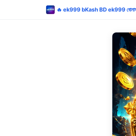
🔥 ek999 bKash BD ek999 বোনা