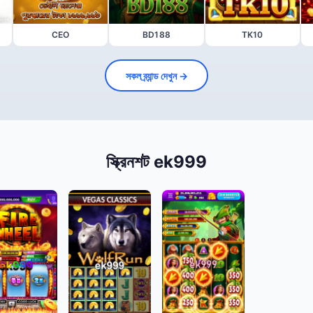
CEO
BD188
TK10
সকল ব্র্যান্ড দেখুন →
স্ক্রিনশট ek999