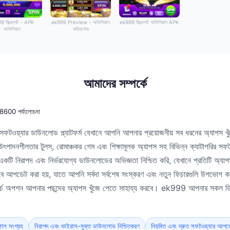
 স্ক্রিনশট - APK
ek999 Preview - অফিসিয়াল
ek999 স্ক্রিনশট অফিসিয়াল APK
অফিসিয়াল
ডাউনলোড
আমাদের সম্পর্কে
8600 পর্যালোচনা
ফটওয়্যার ডাউনলোড প্ল্যাটফর্ম যেখানে আপনি আপনার প্রয়োজনীয় সব ধরনের অ্যাপস খ
 উৎপাদনশীলতার টুলস, রোমাঞ্চকর গেম এবং শিক্ষামূলক অ্যাপস সহ বিভিন্ন ক্যাটাগরির সফ
কটি নিরাপদ এবং নির্ভরযোগ্য ডাউনলোডের অভিজ্ঞতা নিশ্চিত করি, যেখানে প্রতিটি অ্যাপস 
িতভাবে আপডেট করা হয়, যাতে আপনি সর্বদা সর্বশেষ সংস্করণ এবং নতুন ফিচারগুলি উপভো
সার্চ অপশন আপনার পছন্দের অ্যাপস খুঁজে পেতে সাহায্য করবে। ek999 আপনার সকল ডি
িশাল সংগ্রহ
নিরাপদ এবং ভাইরাস-মুক্ত ডাউনলোড নিশ্চিতকরণ
নিয়মিত এবং দ্রুত সফটওয়্যার আপড