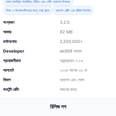
সকল জনপ্রিয় সামাজিক, ভিডিও এবং গেমিং অ্যাপস উপলব্ধ
শিক্ষা ও উৎপাদনশীলতার জন্য সেরা টুলস
অ্যাপস রেটিং এবং রিভিউ সিস্টেম
সংস্করণ
3.2.5
আকার
62 MB
ডাউনলোড
2,500,000+
Developer
ek999 ল্যাবস
প্রয়োজনীয়তা
অ্যান্ড্রয়েড ৫.১+
আপডেট
২০২৪ সালের ২৯ মে
বিভাগ
অ্যাপস এবং গেমস
কনটেন্ট রেটিং
সকলের জন্য
রিলিজ লগ