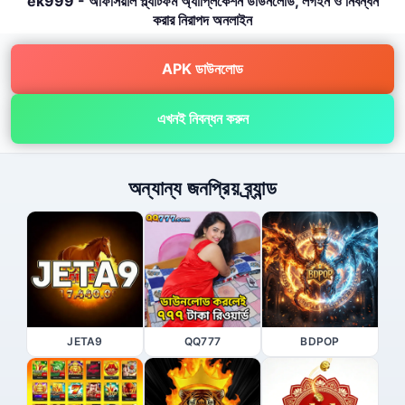
ek999 - অফিসিয়াল প্ল্যাটফর্ম অ্যাপ্লিকেশন ডাউনলোড, লগইন ও নিবন্ধন
করার নিরাপদ অনলাইন
APK ডাউনলোড
এখনই নিবন্ধন করুন
অন্যান্য জনপ্রিয় ব্র্যান্ড
JETA9
QQ777
BDPOP