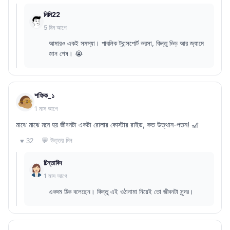
নিমি22
5 দিন আগে
আমারও একই সমস্যা। পাবলিক ট্রান্সপোর্ট ভরসা, কিন্তু ভিড় আর জ্যামে
জান শেষ। 😭
শফিক_১
1 মাস আগে
মাঝে মাঝে মনে হয় জীবনটা একটা রোলার কোস্টার রাইড, কত উত্থান-পতন! 🎢
💬 উত্তর দিন
♥ 32
চিন্তাবিদ
1 মাস আগে
একদম ঠিক বলেছেন। কিন্তু এই ওঠানামা নিয়েই তো জীবনটা সুন্দর।