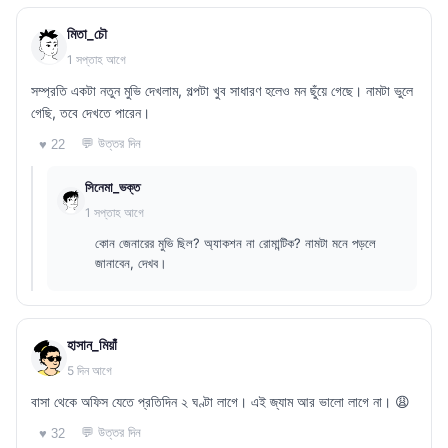
মিতা_চৌ
1 সপ্তাহ আগে
সম্প্রতি একটা নতুন মুভি দেখলাম, গল্পটা খুব সাধারণ হলেও মন ছুঁয়ে গেছে। নামটা ভুলে
গেছি, তবে দেখতে পারেন।
💬 উত্তর দিন
♥ 22
সিনেমা_ভক্ত
1 সপ্তাহ আগে
কোন জেনারের মুভি ছিল? অ্যাকশন না রোমান্টিক? নামটা মনে পড়লে
জানাবেন, দেখব।
হাসান_মিয়াঁ
5 দিন আগে
বাসা থেকে অফিস যেতে প্রতিদিন ২ ঘণ্টা লাগে। এই জ্যাম আর ভালো লাগে না। 😩
💬 উত্তর দিন
♥ 32