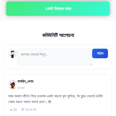
এখনই নিবন্ধন করুন
কমিউনিটি আলোচনা
পাঠান
নাসরিন_বেগম
গতকাল
আজ সকালে হাঁটতে গিয়ে দেখলাম একটা অচেনা ফুল ফুটেছে, কি সুন্দর দেখতে! ছবিটা
শেয়ার করতে পারলে ভালো হতো। 🌸
💬 উত্তর দিন
♥ 20