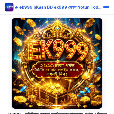
🔥 ek999 bKash BD ek999 বোনাস Notun Today