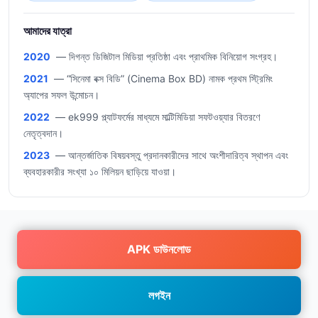
আমাদের যাত্রা
2020
— দিগন্ত ডিজিটাল মিডিয়া প্রতিষ্ঠা এবং প্রাথমিক বিনিয়োগ সংগ্রহ।
2021
— “সিনেমা বক্স বিডি” (Cinema Box BD) নামক প্রথম স্ট্রিমিং
অ্যাপের সফল উন্মোচন।
2022
— ek999 প্ল্যাটফর্মের মাধ্যমে মাল্টিমিডিয়া সফটওয়্যার বিতরণে
নেতৃত্বদান।
2023
— আন্তর্জাতিক বিষয়বস্তু প্রদানকারীদের সাথে অংশীদারিত্ব স্থাপন এবং
ব্যবহারকারীর সংখ্যা ১০ মিলিয়ন ছাড়িয়ে যাওয়া।
APK ডাউনলোড
লগইন