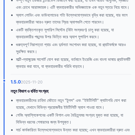
সম্পূর্ণ নতুন ইউজার ইন্টারফেস ডিজাইন করা হয়েছে, যা এখন আরও আধুনিক, স্বজ্ঞাত
এবং চোখে আরামদায়ক। এটি ব্যবহারকারীর অভিজ্ঞতাকে এক নতুন স্তরে নিয়ে যাবে।
অ্যাপ লোডিং এবং ডাউনলোডের গতি উল্লেখযোগ্যভাবে বৃদ্ধি করা হয়েছে, যার ফলে
ব্যবহারকারীরা আরও দ্রুত তাদের প্রিয় অ্যাপগুলি পেতে পারবেন।
একটি ব্যক্তিগতকৃত সুপারিশ সিস্টেম (বিটা সংস্করণ) চালু করা হয়েছে, যা
ব্যবহারকারীর পছন্দের উপর ভিত্তি করে অ্যাপ সুপারিশ করবে।
গুরুত্বপূর্ণ নিরাপত্তা প্যাচ এবং দুর্বলতা সংশোধন করা হয়েছে, যা প্ল্যাটফর্মকে আরও
সুরক্ষিত করবে।
মাল্টি-ল্যাঙ্গুয়েজ সাপোর্ট যোগ করা হয়েছে, বর্তমানে ইংরেজি এবং বাংলা ভাষায় প্ল্যাটফর্মটি
ব্যবহার করা যাবে, যা ব্যবহারকারীর পরিধি বাড়াবে।
1.5.0
2025-11-20
নতুন বিভাগ ও বর্ধিত সংগ্রহ
ব্যবহারকারীদের চাহিদা মেটাতে নতুন "টুলস" এবং "ইউটিলিটি" ক্যাটাগরি যোগ করা
হয়েছে, যেখানে বিভিন্ন প্রয়োজনীয় ইউটিলিটি অ্যাপ পাওয়া যাবে।
গেমিং অ্যাপ্লিকেশনের একটি বিশাল এবং বৈচিত্র্যময় সংগ্রহ যুক্ত করা হয়েছে, যা
বিভিন্ন ধরনের গেমারদের জন্য উপযুক্ত।
সার্চ কার্যকারিতা উল্লেখযোগ্যভাবে উন্নত করা হয়েছে; এখন ব্যবহারকারীরা দ্রুত এবং