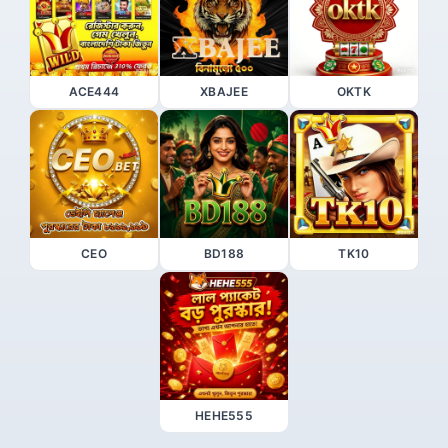
ACE444
XBAJEE
OKTK
CEO
BD188
TK10
HEHE555