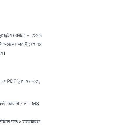
েজেন্টেশন বানানো – এগুলোর
টা অনেকের কাছেই বেশি মনে
লাম।
 এবং PDF টুলস সহ আসে,
মন একটা সময় লাগে না। MS
l ফাইলের সাথেও চমৎকারভাবে