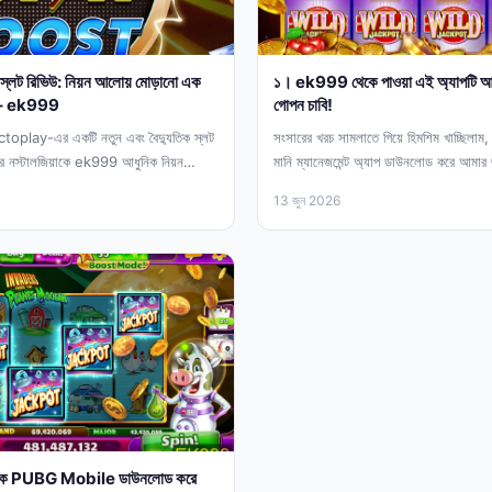
ট রিভিউ: নিয়ন আলোয় মোড়ানো এক
১। ek999 থেকে পাওয়া এই অ্যাপটি আ
তা – ek999
গোপন চাবি!
play-এর একটি নতুন এবং বৈদ্যুতিক স্লট
সংসারের খরচ সামলাতে গিয়ে হিমশিম খাচ্ছিলা
ের নস্টালজিয়াকে ek999 আধুনিক নিয়ন
মানি ম্যানেজমেন্ট অ্যাপ ডাউনলোড করে আমা
13 জুন 2026
েকে PUBG Mobile ডাউনলোড করে