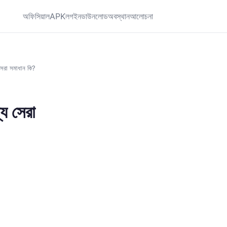
অফিসিয়াল
APK
লগইন
ডাউনলোড
অবস্থান
আলোচনা
রা সমাধান কি?
 সেরা