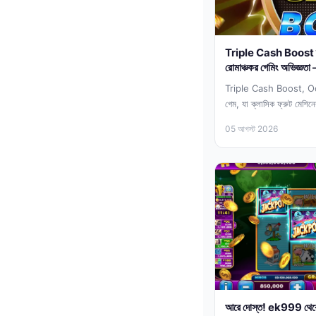
Triple Cash Boost স্ল
রোমাঞ্চকর গেমিং অভিজ্ঞ
Triple Cash Boost, Octo
গেম, যা ক্লাসিক ফ্রুট মেশিন
ek999 এবং...
05 আগস্ট 2026
আরে দোস্ত! ek999 থ