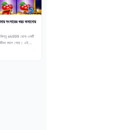
মার সংসারের খরচ কমানোর
ম, কিন্তু ek999 থেকে একটি
র জীবন বদলে গেছে। এই...