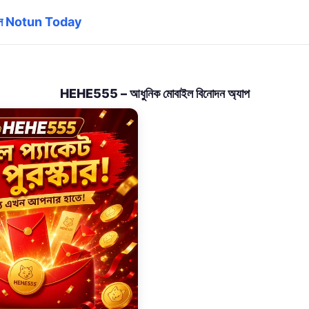
স Notun Today
HEHE555 – আধুনিক মোবাইল বিনোদন অ্যাপ