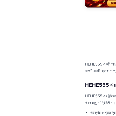
HEHE555 একটি আধুনিক 
আপনি একটি হালকা ও প্রত
HEHE555 এর বৈশ
HEHE555 এর ইন্টারফেস 
পারফরম্যান্স স্থিতিশীল।
পরিষ্কার ও প্রতিক্রি