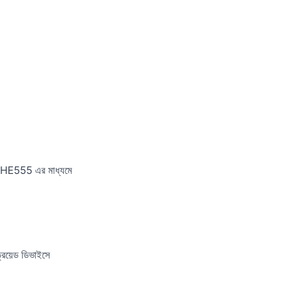
HEHE555 এর মাধ্যমে
্রয়েড ডিভাইসে